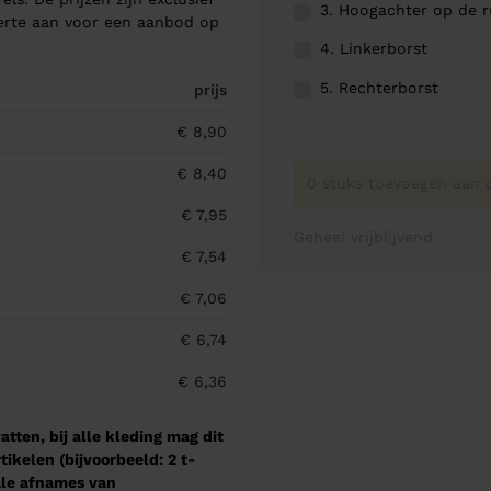
3. Hoogachter op de 
ferte aan voor een aanbod op
4. Linkerborst
5. Rechterborst
prijs
€ 8,90
€ 8,40
0 stuks toevoegen aan o
€ 7,95
Geheel vrijblijvend
€ 7,54
€ 7,06
€ 6,74
€ 6,36
tten, bij alle kleding mag dit
kelen (bijvoorbeeld: 2 t-
male afnames van