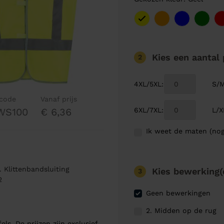
Kies een aantal
2
4XL/5XL
:
S/
lcode
Vanaf prijs
6XL/7XL
:
L/X
WS100
€ 6,36
Ik weet de maten (nog
. Klittenbandsluiting
Kies bewerking(
3
2
Geen bewerkingen
2. Midden op de rug
els. De prijzen zijn exclusief