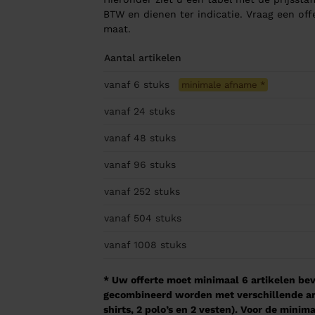
BTW en dienen ter indicatie. Vraag een of
maat.
Aantal artikelen
vanaf 6
stuks
minimale afname
*
vanaf 24
stuks
vanaf 48
stuks
vanaf 96
stuks
vanaf 252
stuks
vanaf 504
stuks
vanaf 1008
stuks
* Uw offerte moet minimaal 6 artikelen beva
gecombineerd worden met verschillende arti
shirts, 2 polo’s en 2 vesten). Voor de mini