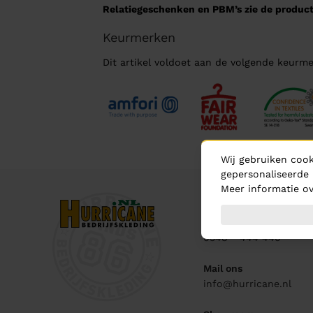
Relatiegeschenken en PBM’s zie de product
Keurmerken
Dit artikel voldoet aan de volgende keurme
Wij gebruiken cook
gepersonaliseerde 
Meer informatie ov
Contact
Bel ons
0348 - 444 440
Mail ons
info@hurricane.nl