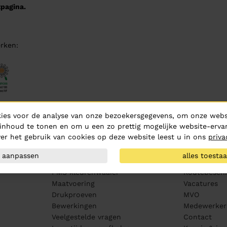
pagina.
rken:
ies voor de analyse van onze bezoekersgegevens, om onze websi
inhoud te tonen en om u een zo prettig mogelijke website-ervar
er het gebruik van cookies op deze website leest u in ons
priva
Klantenservice
Over ons
aanpassen
alles toesta
Aanleveren artwork
Over Hurric
PMS kleurenwaaier
Routebeschr
Maatvoering
Vacatures
Drukproeven
MVO
Bewerkingen
Medewerker
Veelgestelde vragen
Contact