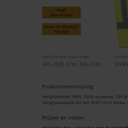
Maat
Specificatie
Druk- en Borduur
Prijslijst
Beschikbare maatrange
Artike
4XL/5XL t/m XXL/3XL
VVR
Productomschrijving
Veiligheidsvest RWS. 100% polyester, 120 gr
Veiligheidsvestje EN ISO 20471:2013 Klasse 
Prijzen en maten
Hieronder ziet u een tabel met de prijsstaff