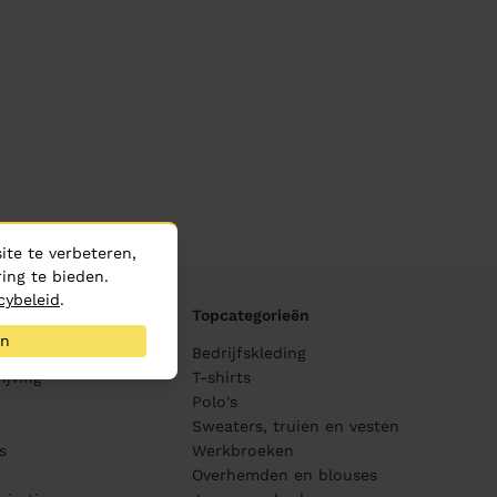
te te verbeteren,
ing te bieden.
cybeleid
.
Topcategorieën
an
ane
Bedrijfskleding
ijving
T-shirts
Polo's
Sweaters, truien en vesten
s
Werkbroeken
Overhemden en blouses