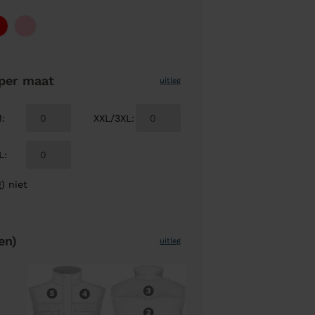
per maat
uitleg
M
:
XXL/3XL
:
L
:
) niet
en)
uitleg