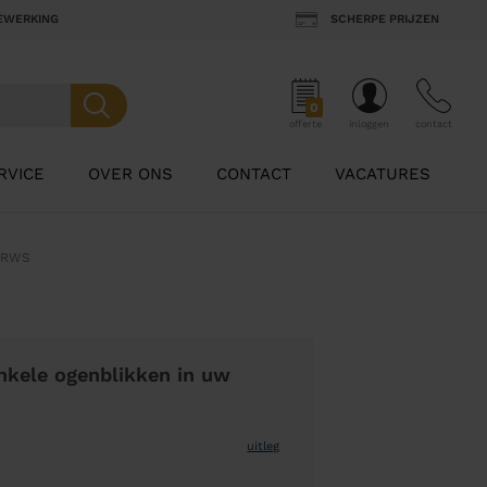
BEWERKING
SCHERPE PRIJZEN
0
offerte
inloggen
contact
RVICE
OVER ONS
CONTACT
VACATURES
t RWS
nkele ogenblikken in uw
uitleg