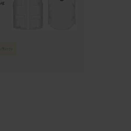
rug
fferte