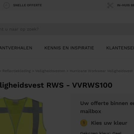
SNELLE OFFERTE
IN-HUIS 
ANTVERHALEN
KENNIS EN INSPIRATIE
KLANTENSE
>
Reflectiekleding
>
Veiligheidsvesten
>
Hurricane Workwear Veiligheidsves
iligheidsvest RWS - VVRWS100
Uw offerte binnen e
mailbox
Kies uw kleur
1
Gekozen kleur: Geel