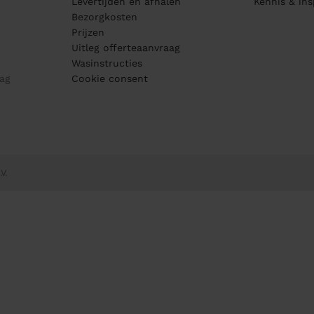
Levertijden en afhalen
Kennis & ins
Bezorgkosten
Prijzen
Uitleg offerteaanvraag
Wasinstructies
ag
Cookie consent
V.