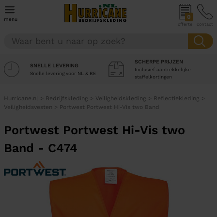
0
menu
offerte
contact
SCHERPE PRIJZEN
SNELLE LEVERING
Inclusief aantrekkelijke
Snelle levering voor NL & BE
staffelkortingen
Hurricane.nl
>
Bedrijfskleding
>
Veiligheidskleding
>
Reflectiekleding
>
Veiligheidsvesten
>
Portwest Portwest Hi-Vis two Band
Portwest Portwest Hi-Vis two
Band - C474