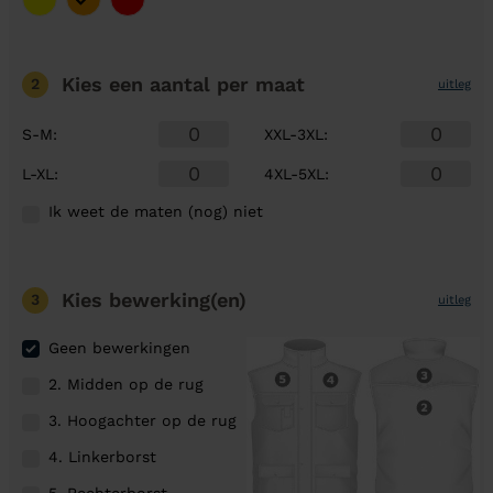
Kies een aantal
per maat
2
uitleg
S-M
:
XXL-3XL
:
L-XL
:
4XL-5XL
:
Ik weet de maten (nog) niet
Kies bewerking(en)
3
uitleg
Geen bewerkingen
2. Midden op de rug
3. Hoogachter op de rug
4. Linkerborst