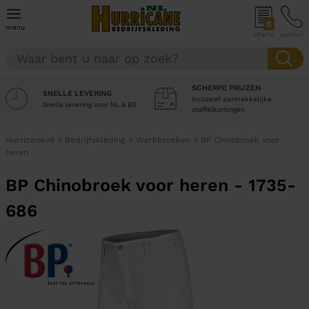
0
menu
offerte
contact
SCHERPE PRIJZEN
SNELLE LEVERING
Inclusief aantrekkelijke
Snelle levering voor NL & BE
staffelkortingen
Hurricane.nl
>
Bedrijfskleding
>
Werkbroeken
>
BP Chinobroek voor
heren
BP Chinobroek voor heren - 1735-
686