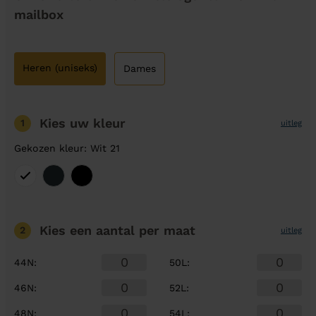
mailbox
Heren (uniseks)
Dames
Kies uw kleur
1
uitleg
Gekozen kleur: Wit 21
Kies een aantal
per maat
2
uitleg
44N
:
50L
:
46N
:
52L
:
48N
:
54L
: