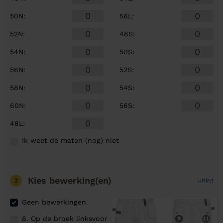
50N
:
56L
:
52N
:
48S
:
54N
:
50S
:
56N
:
52S
:
58N
:
54S
:
60N
:
56S
:
48L
:
Ik weet de maten (nog) niet
Kies bewerking(en)
3
uitleg
Geen bewerkingen
8. Op de broek linksvoor