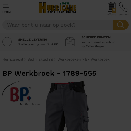
0
menu
offerte
contact
SCHERPE PRIJZEN
SNELLE LEVERING
Inclusief aantrekkelijke
Snelle levering voor NL & BE
staffelkortingen
Hurricane.nl
>
Bedrijfskleding
>
Werkbroeken
>
BP Werkbroek
BP Werkbroek - 1789-555