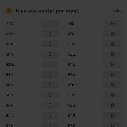
Kies een aantal
per maat
2
uitleg
44N
:
46L
:
46N
:
48L
:
48N
:
50L
:
50N
:
52L
:
52N
:
54L
:
54N
:
56L
:
56N
:
48S
:
58N
:
50S
:
60N
:
52S
:
62N
:
54S
:
64N
:
56S
: