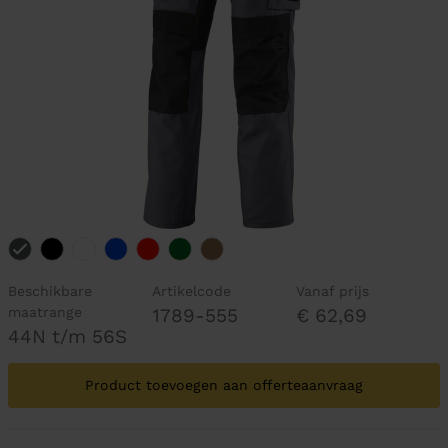
Beschikbare
Artikelcode
Vanaf prijs
maatrange
1789-555
€ 62,69
44N t/m 56S
Product toevoegen aan offerteaanvraag