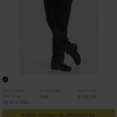
Beschikbare
Artikelcode
Vanaf prijs
maatrange
198
€ 52,08
XS t/m 3XL
Product toevoegen aan offerteaanvraag