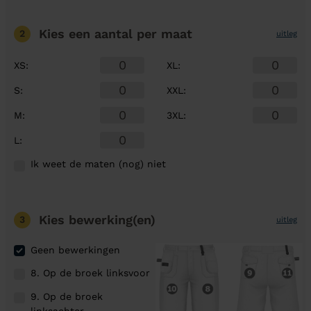
Kies een aantal
per maat
2
uitleg
XS
:
XL
:
S
:
XXL
:
M
:
3XL
:
L
:
Ik weet de maten (nog) niet
Kies bewerking(en)
3
uitleg
Geen bewerkingen
8. Op de broek linksvoor
9. Op de broek