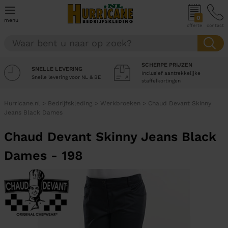
0
menu
offerte
contact
SCHERPE PRIJZEN
SNELLE LEVERING
Inclusief aantrekkelijke
Snelle levering voor NL & BE
staffelkortingen
Hurricane.nl
>
Bedrijfskleding
>
Werkbroeken
>
Chaud Devant Skinny
Jeans Black Dames
Chaud Devant Skinny Jeans Black
Dames - 198