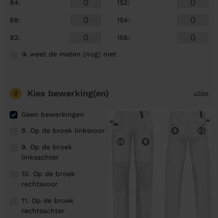
84
:
152
:
88
:
154
:
92
:
156
:
Ik weet de maten (nog) niet
Kies bewerking(en)
3
uitleg
Geen bewerkingen
8. Op de broek linksvoor
9. Op de broek
linksachter
10. Op de broek
rechtsvoor
11. Op de broek
rechtsachter