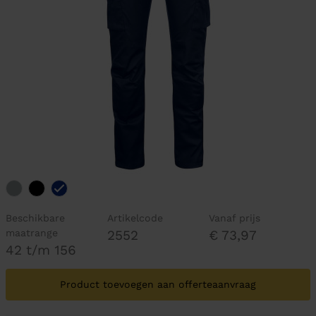
Beschikbare
Artikelcode
Vanaf prijs
maatrange
2552
€ 73,97
42 t/m 156
Product toevoegen aan offerteaanvraag