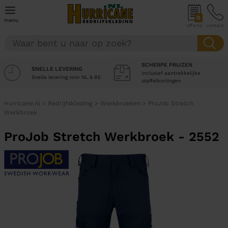
0
menu
offerte
contact
SCHERPE PRIJZEN
SNELLE LEVERING
Inclusief aantrekkelijke
Snelle levering voor NL & BE
staffelkortingen
Hurricane.nl
>
Bedrijfskleding
>
Werkbroeken
>
ProJob Stretch
Werkbroek
ProJob Stretch Werkbroek - 2552