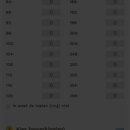
84
:
188
:
88
:
192
:
92
:
196
:
96
:
200
:
100
:
204
:
104
:
248
:
108
:
250
:
112
:
252
:
116
:
254
:
120
:
256
:
Ik weet de maten (nog) niet
Kies bewerking(en)
3
uitleg