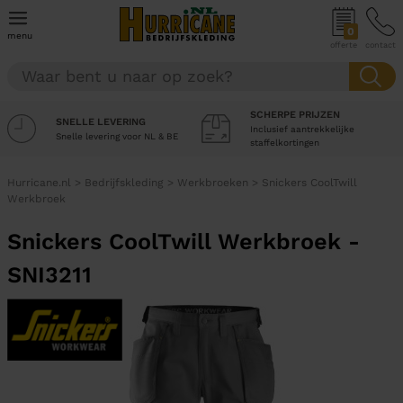
0
menu
offerte
contact
SCHERPE PRIJZEN
SNELLE LEVERING
Inclusief aantrekkelijke
Snelle levering voor NL & BE
staffelkortingen
Hurricane.nl
>
Bedrijfskleding
>
Werkbroeken
>
Snickers CoolTwill
Werkbroek
Snickers CoolTwill Werkbroek -
SNI3211