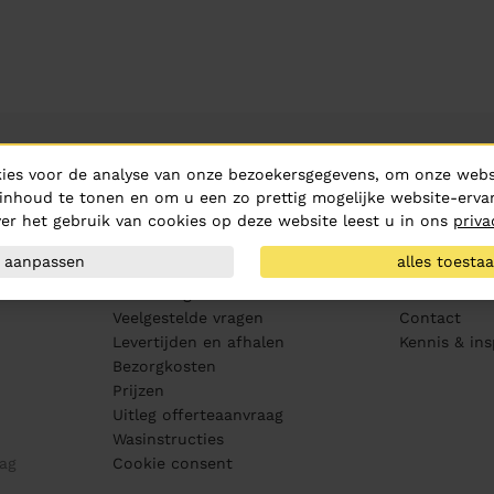
Klantenservice
Over ons
ies voor de analyse van onze bezoekersgegevens, om onze websi
Aanleveren artwork
Over Hurric
inhoud te tonen en om u een zo prettig mogelijke website-ervar
er het gebruik van cookies op deze website leest u in ons
priva
PMS kleurenwaaier
Routebeschr
Maatvoering
Vacatures
aanpassen
alles toesta
Drukproeven
MVO
Bewerkingen
Medewerker
Veelgestelde vragen
Contact
Levertijden en afhalen
Kennis & ins
Bezorgkosten
Prijzen
Uitleg offerteaanvraag
Wasinstructies
ag
Cookie consent