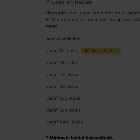
Prijzen en maten
Hieronder ziet u een tabel met de prijsstaff
BTW en dienen ter indicatie. Vraag een of
maat.
Aantal artikelen
vanaf 12
stuks
minimale afname
*
vanaf 24
stuks
vanaf 48
stuks
vanaf 96
stuks
vanaf 252
stuks
vanaf 504
stuks
vanaf 1008
stuks
* Minimale bestel hoeveelheid.