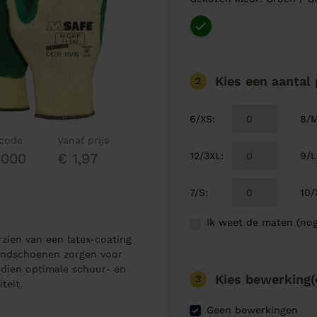
Kies een aantal
2
6/XS
:
8/
lcode
Vanaf prijs
12/3XL
:
9/L
4000
€ 1,97
7/S
:
10/
Ik weet de maten (nog
zien van een latex-coating
andschoenen zorgen voor
ndien optimale schuur- en
Kies bewerking(
3
teit.
Geen bewerkingen