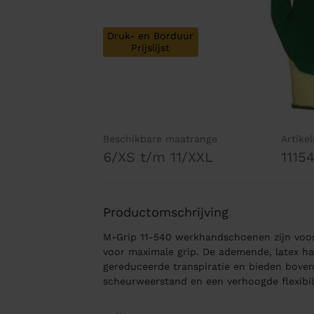
Druk- en Borduur
Prijslijst
Beschikbare maatrange
Artike
6/XS t/m 11/XXL
1115
Productomschrijving
M-Grip 11-540 werkhandschoenen zijn voor
voor maximale grip. De ademende, latex h
gereduceerde transpiratie en bieden bove
scheurweerstand en een verhoogde flexibili