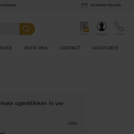
BEWERKING
SCHERPE PRIJZEN
0
offerte
inloggen
contact
RVICE
OVER ONS
CONTACT
VACATURES
nkele ogenblikken in uw
uitleg
eel