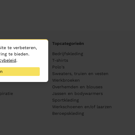
Topcategorieën
te te verbeteren,
ane
Bedrijfskleding
ing te bieden.
cybeleid
.
ijving
T-shirts
Polo's
an
Sweaters, truien en vesten
s
Werkbroeken
Overhemden en blouses
piratie
Jassen en bodywarmers
Sportkleding
Werkschoenen en/of laarzen
Beroepskleding