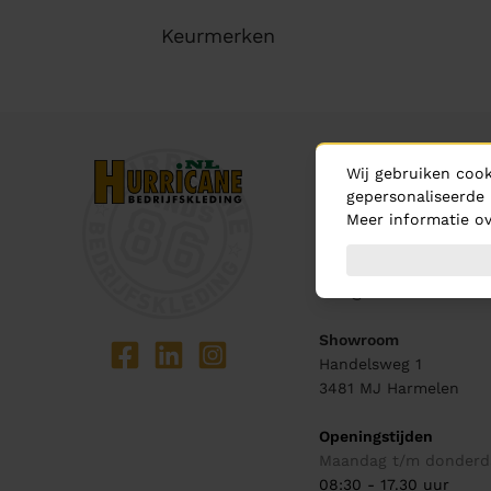
Keurmerken
Contact
Wij gebruiken cook
Bel ons
gepersonaliseerde 
Meer informatie ov
0348 - 444 440
Mail ons
info@hurricane.nl
Showroom
Handelsweg 1
3481 MJ
Harmelen
Openingstijden
Maandag t/m donderd
08:30 - 17.30 uur