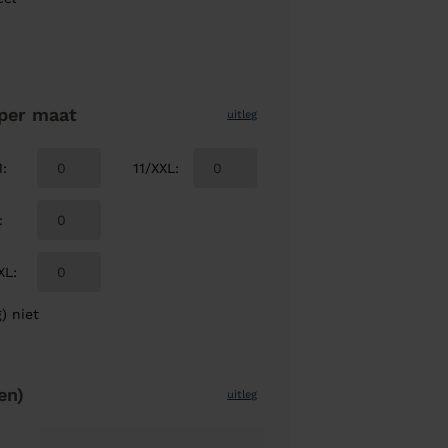
per maat
uitleg
M
:
11/XXL
:
:
XL
:
) niet
en)
uitleg