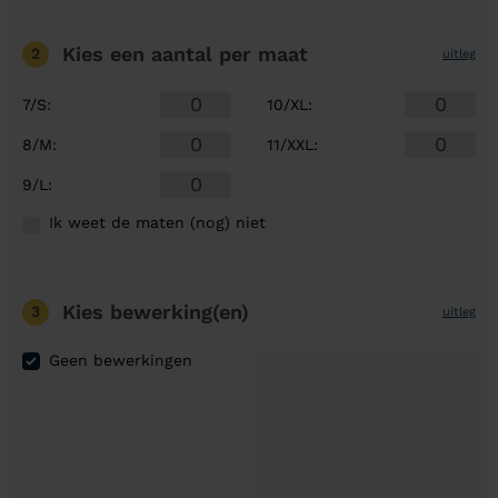
Kies een aantal
per maat
2
uitleg
7/S
:
10/XL
:
8/M
:
11/XXL
:
9/L
:
Ik weet de maten (nog) niet
Kies bewerking(en)
3
uitleg
Geen bewerkingen