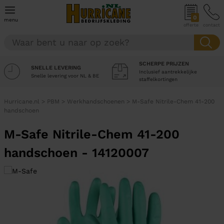
0
menu
offerte
contact
SCHERPE PRIJZEN
SNELLE LEVERING
Inclusief aantrekkelijke
Snelle levering voor NL & BE
staffelkortingen
Hurricane.nl
>
PBM
>
Werkhandschoenen
>
M-Safe Nitrile-Chem 41-200
handschoen
M-Safe Nitrile-Chem 41-200
handschoen - 14120007