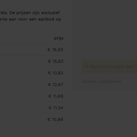
els. De prijzen zijn exclusief
ferte aan voor een aanbod op
prijs
€ 19,00
€ 15,83
0 stuks toevoegen aan o
€ 13,82
Geheel vrijblijvend
€ 12,67
€ 11,69
€ 11,34
€ 10,86