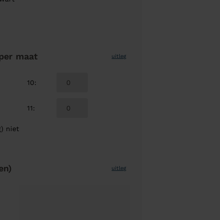
per maat
uitleg
10
:
11
:
) niet
en)
uitleg