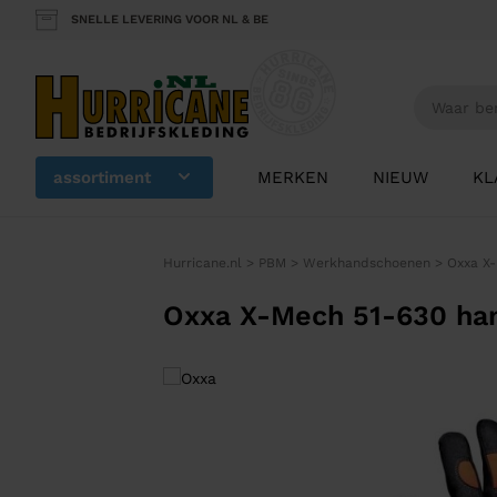
SNELLE LEVERING VOOR NL & BE
assortiment
MERKEN
NIEUW
KL
Hurricane.nl
>
PBM
>
Werkhandschoenen
>
Oxxa X
Oxxa X-Mech 51-630 ha