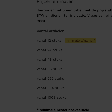
Prijzen en maten
Hieronder ziet u een tabel met de prijsstaff
BTW en dienen ter indicatie. Vraag een of
maat.
Aantal artikelen
vanaf 12
stuks
minimale afname
*
vanaf 24
stuks
vanaf 48
stuks
vanaf 96
stuks
vanaf 252
stuks
vanaf 504
stuks
vanaf 1008
stuks
* Minimale bestel hoeveelheid.