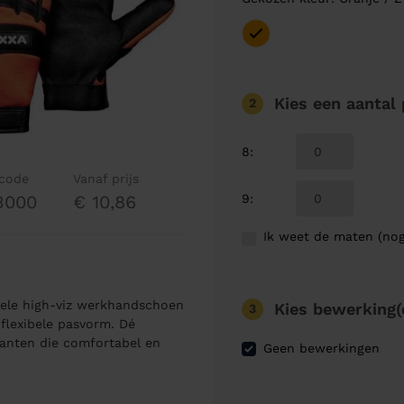
Kies een aantal
2
8
:
lcode
Vanaf prijs
9
:
3000
€ 10,86
Ik weet de maten (nog
bele high-viz werkhandschoen
Kies bewerking(
3
 flexibele pasvorm. Dé
anten die comfortabel en
Geen bewerkingen