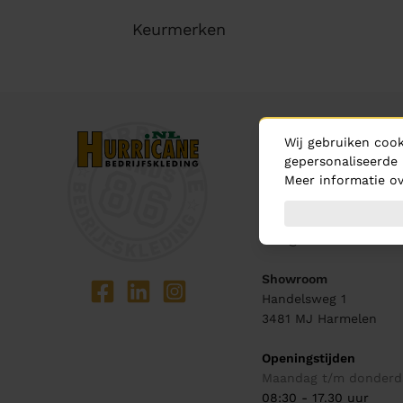
Keurmerken
Contact
Wij gebruiken cook
Bel ons
gepersonaliseerde 
Meer informatie ov
0348 - 444 440
Mail ons
info@hurricane.nl
Showroom
Handelsweg 1
3481 MJ
Harmelen
Openingstijden
Maandag t/m donderd
08:30 - 17.30 uur