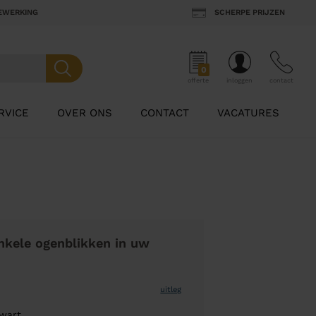
BEWERKING
SCHERPE PRIJZEN
0
offerte
inloggen
contact
RVICE
OVER ONS
CONTACT
VACATURES
nkele ogenblikken in uw
uitleg
Zwart