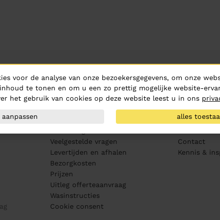
Klantenservice
Over ons
ies voor de analyse van onze bezoekersgegevens, om onze websi
Aanleveren artwork
Over Hurric
inhoud te tonen en om u een zo prettig mogelijke website-ervar
er het gebruik van cookies op deze website leest u in ons
priva
PMS kleurenwaaier
Routebeschr
Maatvoering
Vacatures
aanpassen
alles toesta
Drukproeven
MVO
Bewerkingen
Medewerker
Veelgestelde vragen
Contact
Levertijden en afhalen
Kennis & ins
Bezorgkosten
Prijzen
Uitleg offerteaanvraag
Wasinstructies
ag
Cookie consent