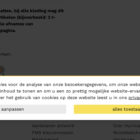
tten, bij alle kleding mag dit
kelen (bijvoorbeeld: 2 t-
male afnames van
pagina.
rken:
ies voor de analyse van onze bezoekersgegevens, om onze websi
inhoud te tonen en om u een zo prettig mogelijke website-ervar
er het gebruik van cookies op deze website leest u in ons
priva
aanpassen
alles toesta
Klantenservice
Over ons
Aanleveren artwork
Over Hurric
PMS kleurenwaaier
Routebeschr
Maatvoering
Vacatures