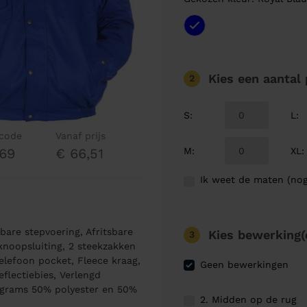
Kies een aantal
2
S
:
L
:
lcode
Vanaf prijs
M
:
XL
:
69
€ 66,51
Ik weet de maten (nog
mbare stepvoering, Afritsbare
Kies bewerking(
3
noopsluiting, 2 steekzakken
elefoon pocket, Fleece kraag,
Geen bewerkingen
lectiebies, Verlengd
 grams 50% polyester en 50%
2. Midden op de rug