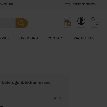
BEWERKING
SCHERPE PRIJZEN
0
offerte
inloggen
contact
RVICE
OVER ONS
CONTACT
VACATURES
nkele ogenblikken in uw
uitleg
uw