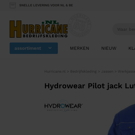
SNELLE LEVERING VOOR NL & BE
assortiment
MERKEN
NIEUW
KL
Hurricane.nl
>
Bedrijfskleding
>
Jassen
>
Werkjass
Hydrowear Pilot jack L