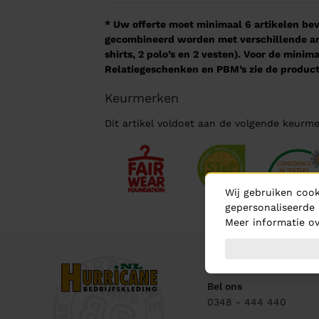
* Uw offerte moet minimaal 6 artikelen beva
gecombineerd worden met verschillende arti
shirts, 2 polo’s en 2 vesten). Voor de mini
Relatiegeschenken en PBM’s zie de product
Keurmerken
Dit artikel voldoet aan de volgende keurme
Wij gebruiken cook
gepersonaliseerde 
Meer informatie ov
Contact
Bel ons
0348 - 444 440