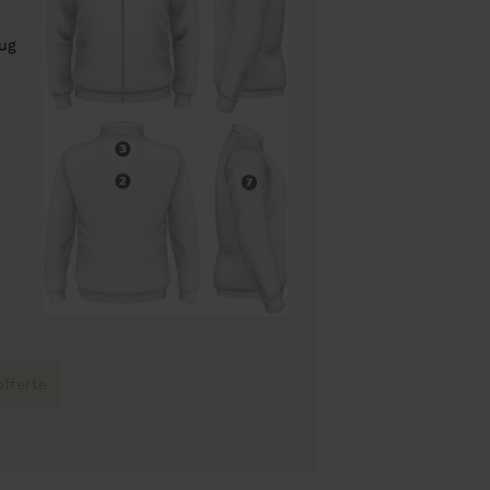
rug
fferte