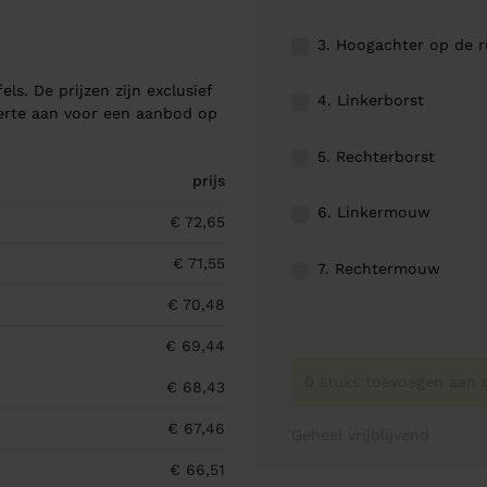
3. Hoogachter op de 
els. De prijzen zijn exclusief
4. Linkerborst
ferte aan voor een aanbod op
5. Rechterborst
prijs
6. Linkermouw
€ 72,65
€ 71,55
7. Rechtermouw
€ 70,48
€ 69,44
0 stuks toevoegen aan o
€ 68,43
€ 67,46
Geheel vrijblijvend
€ 66,51