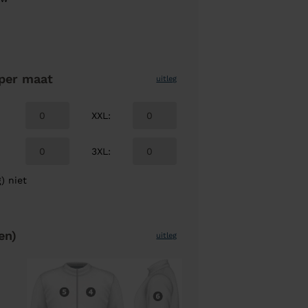
per maat
uitleg
XXL
:
3XL
:
) niet
en)
uitleg