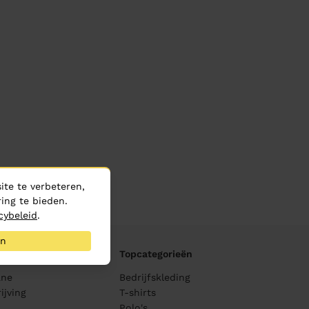
te te verbeteren,
ing te bieden.
cybeleid
.
an
Topcategorieën
ane
Bedrijfskleding
ijving
T-shirts
Polo's