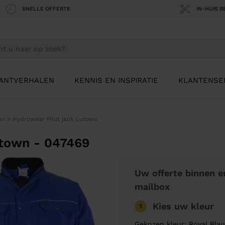
SNELLE OFFERTE
IN-HUIS 
ANTVERHALEN
KENNIS EN INSPIRATIE
KLANTENSE
en
>
Hydrowear Pilot jack Lutown
utown - 047469
Uw offerte binnen e
mailbox
Kies uw kleur
1
Gekozen kleur: Royal Bla