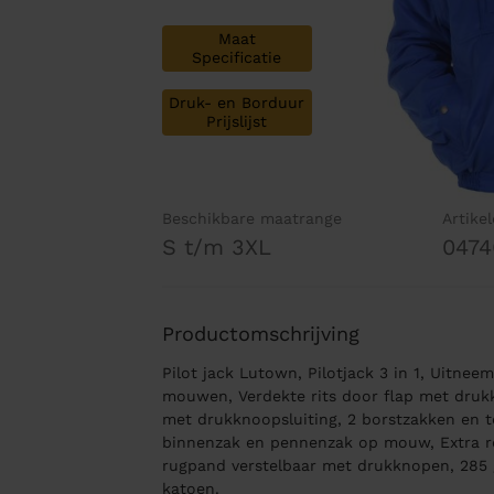
Maat
Specificatie
Druk- en Borduur
Prijslijst
Beschikbare maatrange
Artike
S t/m 3XL
0474
Productomschrijving
Pilot jack Lutown, Pilotjack 3 in 1, Uitnee
mouwen, Verdekte rits door flap met drukk
met drukknoopsluiting, 2 borstzakken en t
binnenzak en pennenzak op mouw, Extra ref
rugpand verstelbaar met drukknopen, 285
katoen.