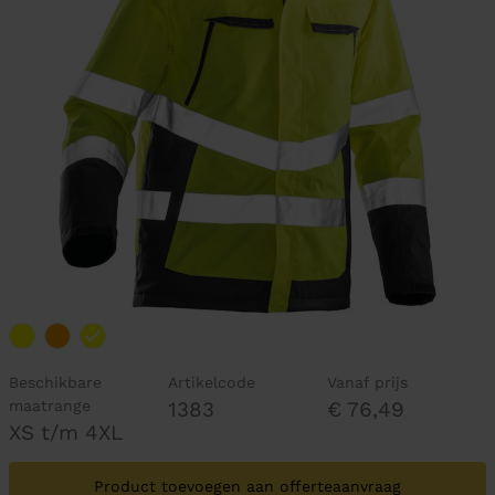
Beschikbare
Artikelcode
Vanaf prijs
maatrange
1383
€ 76,49
XS t/m 4XL
Product toevoegen aan offerteaanvraag