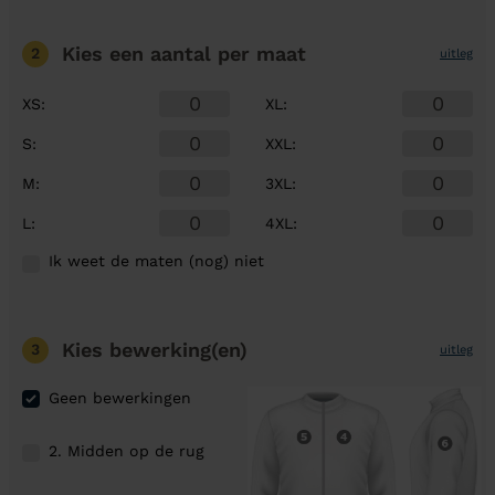
Kies een aantal
per maat
2
uitleg
XS
:
XL
:
S
:
XXL
:
M
:
3XL
:
L
:
4XL
:
Ik weet de maten (nog) niet
Kies bewerking(en)
3
uitleg
Geen bewerkingen
2. Midden op de rug