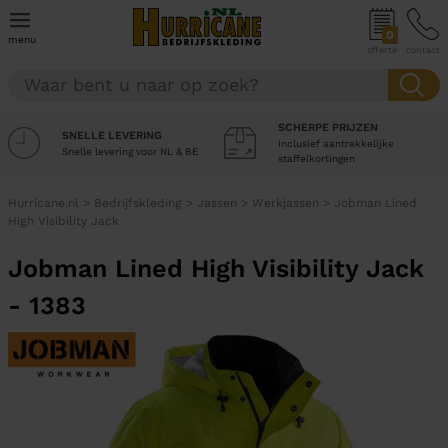
0
menu
offerte
contact
SCHERPE PRIJZEN
SNELLE LEVERING
Inclusief aantrekkelijke
Snelle levering voor NL & BE
staffelkortingen
Hurricane.nl
>
Bedrijfskleding
>
Jassen
>
Werkjassen
>
Jobman Lined
High Visibility Jack
Jobman Lined High Visibility Jack
- 1383