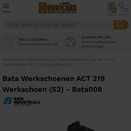
0
menu
offerte
contact
SCHERPE PRIJZEN
SNELLE LEVERING
Inclusief aantrekkelijke
Snelle levering voor NL & BE
staffelkortingen
Hurricane.nl
>
Bedrijfskleding
>
Werkschoenen en Laarzen
>
Bata
Werkschoenen ACT 219 Werkschoen (S3)
Bata Werkschoenen ACT 219
Werkschoen (S3) - Bata008