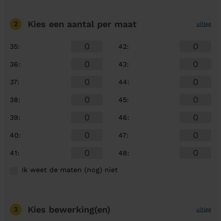
Kies een aantal
per maat
2
uitleg
35
:
42
:
36
:
43
:
37
:
44
:
38
:
45
:
39
:
46
:
40
:
47
:
41
:
48
:
Ik weet de maten (nog) niet
Kies bewerking(en)
3
uitleg