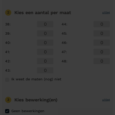
Kies een aantal
per maat
2
uitleg
38
:
44
:
39
:
45
:
40
:
46
:
41
:
47
:
42
:
48
:
43
:
Ik weet de maten (nog) niet
Kies bewerking(en)
3
uitleg
Geen bewerkingen