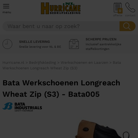
0
menu
offerte
contact
SCHERPE PRIJZEN
SNELLE LEVERING
Inclusief aantrekkelijke
Snelle levering voor NL & BE
staffelkortingen
Hurricane.nl
>
Bedrijfskleding
>
Werkschoenen en Laarzen
>
Bata
Werkschoenen Longreach Wheat Zip (S3)
Bata Werkschoenen Longreach
Wheat Zip (S3) - Bata005