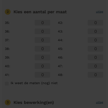
Kies een aantal
per maat
2
uitleg
35
:
42
:
36
:
43
:
37
:
44
:
38
:
45
:
39
:
46
:
40
:
47
:
41
:
48
:
Ik weet de maten (nog) niet
Kies bewerking(en)
3
uitleg