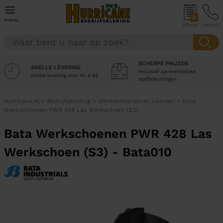
0
menu
offerte
contact
SCHERPE PRIJZEN
SNELLE LEVERING
Inclusief aantrekkelijke
Snelle levering voor NL & BE
staffelkortingen
Hurricane.nl
>
Bedrijfskleding
>
Werkschoenen en Laarzen
>
Bata
Werkschoenen PWR 428 Las Werkschoen (S3)
Bata Werkschoenen PWR 428 Las
Werkschoen (S3) - Bata010