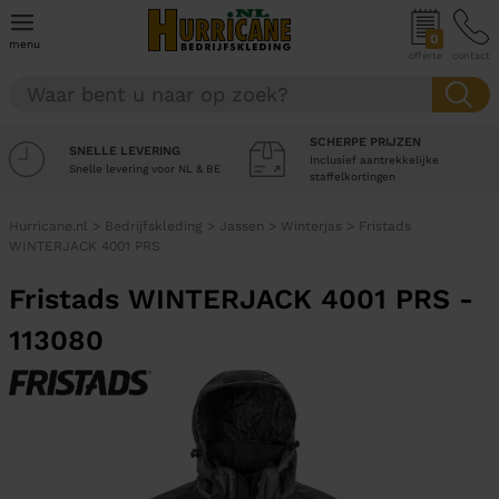
0
menu
offerte
contact
SCHERPE PRIJZEN
SNELLE LEVERING
Inclusief aantrekkelijke
Snelle levering voor NL & BE
staffelkortingen
Hurricane.nl
>
Bedrijfskleding
>
Jassen
>
Winterjas
>
Fristads
WINTERJACK 4001 PRS
Fristads WINTERJACK 4001 PRS -
113080