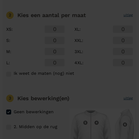
Kies een aantal
per maat
2
uitleg
XS
:
XL
:
S
:
XXL
:
M
:
3XL
:
L
:
4XL
:
Ik weet de maten (nog) niet
Kies bewerking(en)
3
uitleg
Geen bewerkingen
2. Midden op de rug