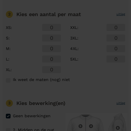
Kies een aantal
per maat
2
uitleg
XS
:
XXL
:
S
:
3XL
:
M
:
4XL
:
L
:
5XL
:
XL
:
Ik weet de maten (nog) niet
Kies bewerking(en)
3
uitleg
Geen bewerkingen
2. Midden op de rug