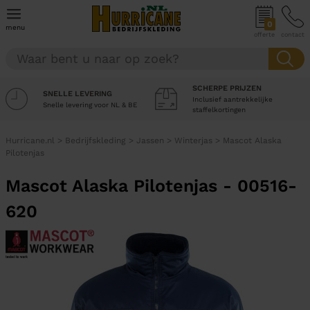
0
menu
offerte
contact
SCHERPE PRIJZEN
SNELLE LEVERING
Inclusief aantrekkelijke
Snelle levering voor NL & BE
staffelkortingen
Hurricane.nl
>
Bedrijfskleding
>
Jassen
>
Winterjas
>
Mascot Alaska
Pilotenjas
Mascot Alaska Pilotenjas - 00516-
620