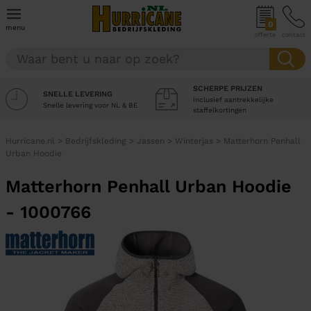
0
menu
offerte
contact
SCHERPE PRIJZEN
SNELLE LEVERING
Inclusief aantrekkelijke
Snelle levering voor NL & BE
staffelkortingen
Hurricane.nl
>
Bedrijfskleding
>
Jassen
>
Winterjas
>
Matterhorn Penhall
Urban Hoodie
Matterhorn Penhall Urban Hoodie
- 1000766