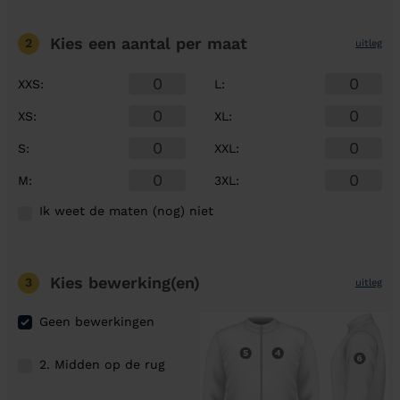
Kies een aantal
per maat
2
uitleg
XXS
:
L
:
XS
:
XL
:
S
:
XXL
:
M
:
3XL
:
Ik weet de maten (nog) niet
Kies bewerking(en)
3
uitleg
Geen bewerkingen
2. Midden op de rug