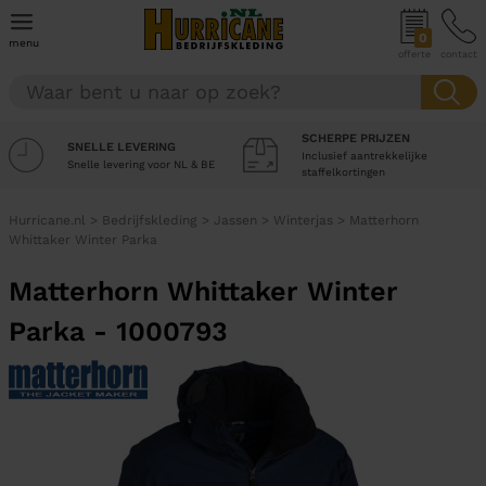
0
menu
offerte
contact
SCHERPE PRIJZEN
SNELLE LEVERING
Inclusief aantrekkelijke
Snelle levering voor NL & BE
staffelkortingen
Hurricane.nl
>
Bedrijfskleding
>
Jassen
>
Winterjas
>
Matterhorn
Whittaker Winter Parka
Matterhorn Whittaker Winter
Parka - 1000793