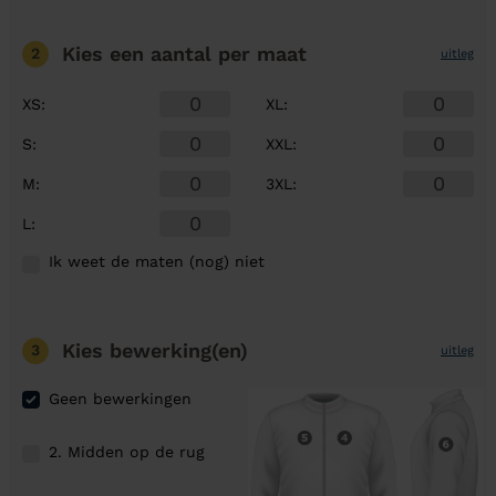
Kies een aantal
per maat
2
uitleg
XS
:
XL
:
S
:
XXL
:
M
:
3XL
:
L
:
Ik weet de maten (nog) niet
Kies bewerking(en)
3
uitleg
Geen bewerkingen
2. Midden op de rug