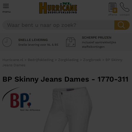
0
menu
offerte
contact
SCHERPE PRIJZEN
SNELLE LEVERING
Inclusief aantrekkelijke
Snelle levering voor NL & BE
staffelkortingen
Hurricane.nl
>
Bedrijfskleding
>
Zorgkleding
>
Zorgbroek
>
BP Skinny
Jeans Dames
BP Skinny Jeans Dames - 1770-311